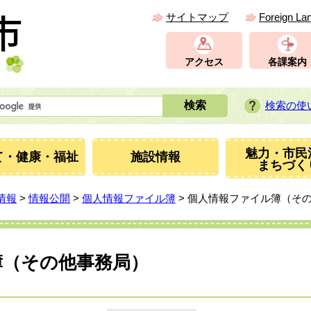
サイトマップ
Foreign La
アクセス
各課案内
検索の使
魅力・市民
て・健康・福祉
施設情報
まちづく
情報
>
情報公開
>
個人情報ファイル簿
> 個人情報ファイル簿（そ
簿（その他事務局）