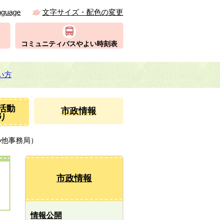
nguage
文字サイズ・配色の変更
コミュニティバスやよい時刻表
い方
活動
市政情報
り
の他事務局）
市政情報
情報公開