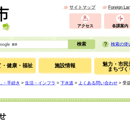
サイトマップ
Foreign La
アクセス
各課案内
検索の使
魅力・市民
て・健康・福祉
施設情報
まちづく
し・手続き
>
生活・インフラ
>
下水道
>
よくある問い合わせ
> 受
せ