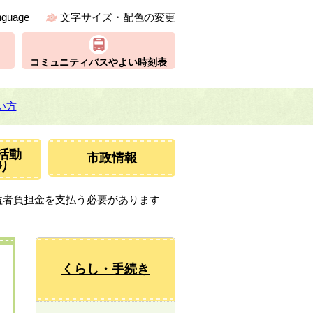
nguage
文字サイズ・配色の変更
コミュニティバスやよい時刻表
い方
活動
市政情報
り
益者負担金を支払う必要があります
くらし・手続き