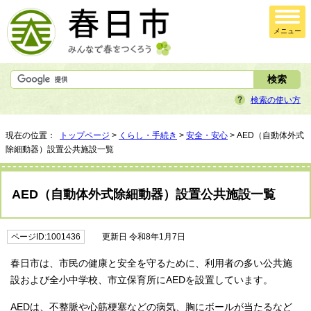
メニュー
検索の使い方
現在の位置：
トップページ
>
くらし・手続き
>
安全・安心
> AED（自動体外式
除細動器）設置公共施設一覧
AED（自動体外式除細動器）設置公共施設一覧
ページID:1001436
更新日 令和8年1月7日
春日市は、市民の健康と安全を守るために、利用者の多い公共施
設および全小中学校、市立保育所にAEDを設置しています。
AEDは、不整脈や心筋梗塞などの病気、胸にボールが当たるなど