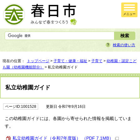
メニュー
検索の使い方
現在の位置：
トップページ
>
子育て・健康・福祉
>
子育て
>
幼稚園・認定こど
も園（幼稚園機能部分）
> 私立幼稚園ガイド
私立幼稚園ガイド
ページID:1001528
更新日 令和7年9月16日
この幼稚園ガイドには、各園から寄せられた情報を掲載していま
す。
私立幼稚園ガイド（令和7年度版） （PDF 7.1MB）