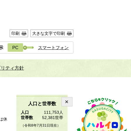
印刷
大きな文字で印刷
示
PC
スマートフォン
ビリティ方針
人口と世帯数
人口
111,753人
世帯数
52,381世帯
は休
（令和8年7月31日現在）