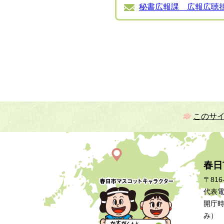
秘書広報課 広報広聴
このサ
春日
〒816
代表電話
開庁時
み）