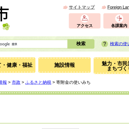
サイトマップ
Foreign La
アクセス
各課案内
検索の使
魅力・市民
て・健康・福祉
施設情報
まちづく
情報
>
市政
>
ふるさと納税
> 寄附金の使いみち