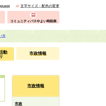
nguage
文字サイズ・配色の変更
コミュニティバスやよい時刻表
い方
活動
市政情報
り
市政情報
市政