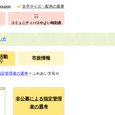
nguage
文字サイズ・配色の変更
コミュニティバスやよい時刻表
い方
活動
市政情報
り
指定管理者の選考
> ふれあい文化セ
非公募による指定管理
者の選考