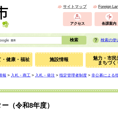
サイトマップ
Foreign La
アクセス
各課案内
検索の使
魅力・市民
て・健康・福祉
施設情報
まちづく
情報
>
入札・商工
>
入札・発注
>
指定管理者制度
>
非公募による
ー（令和8年度）